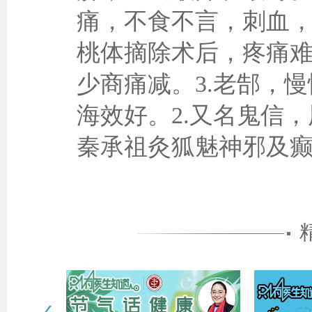
痛，不食不言，刺血，
桃体摘除术后，疼痛
少商痛减。3.老郜，
海效好。2.又名鬼信
秦承祖灸狐魅神邪及