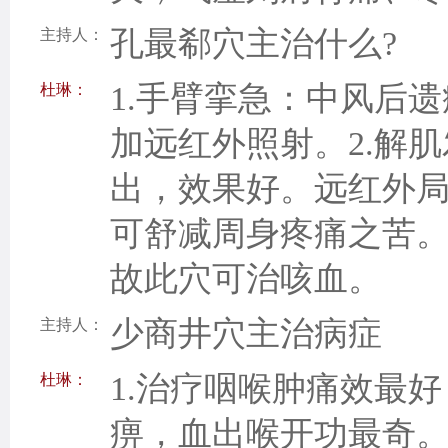
孔最郗穴主治什么?
主持人：
1.手臂挛急：中风后
杜琳：
加远红外照射。2.解
出，效果好。远红外
可舒减周身疼痛之苦。
故此穴可治咳血。
少商井穴主治病症
主持人：
1.治疗咽喉肿痛效最
杜琳：
痹，血出喉开功最奇。