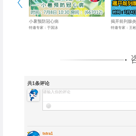
小暑预防冠心病
揭开前列腺
特邀专家：于国泳
特邀专家：王
共
1
条评论
tstra1