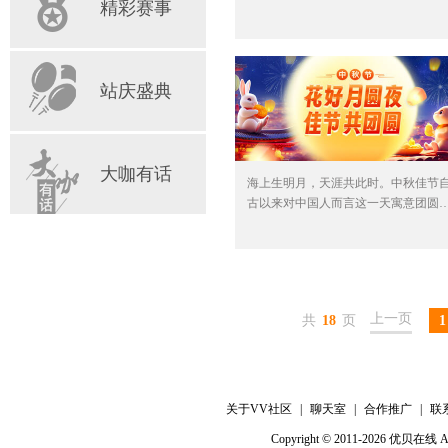
精彩赛事
站庆盛典
大咖有话
海上生明月，天涯共此时。中秋佳节
古以来对中国人而言这一天寓意团圆
上一页
共
18
页
1
关于VV社区
|
聊天室
|
合作推广
|
联
Copyright © 2011-2026 优贝在