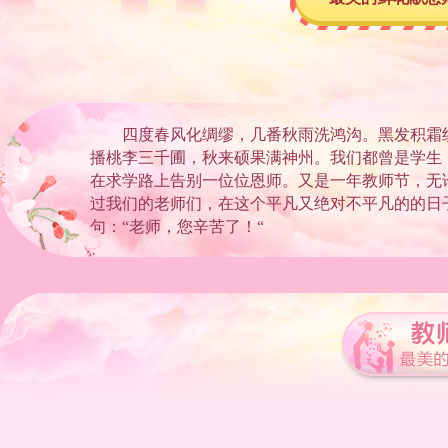
四度春风化绸缪，几番秋雨洗鸿沟。黑发积霜
播桃李三千圃，秋来硕果满神州。我们都曾是学生
在求学路上告别一位位恩师。又是一年教师节，无
过我们的老师们，在这个平凡又绝对不平凡的的日
句：“老师，您辛苦了！“