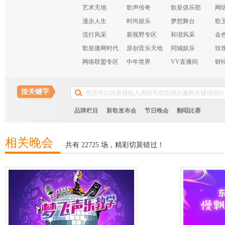
艺术天地
歌声传奇
歌皇俱乐部
网
漫步人生
时尚娱乐
梦想舞台
歌
流行风采
新视野专区
和谐风采
金
歌皇微网时代
原创音乐天地
同城娱乐
玫
网络联盟专区
中年世界
VV直播间
财
布
按关键字
品牌栏目
新歌发布会
节日晚会
翻唱比赛
相关晚会
共有 22725 场，精彩切莫错过！