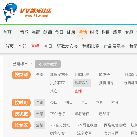
首页
音乐
舞蹈
朗诵
节日
健康
活动
时报
栏目
应用
专题
首页
全部
直播
今日
新歌发布会
翻唱比赛
作品展示会
舞
已选条件：
歌舞教学
按类别
全部
新歌发布会
翻唱比赛
歌友会
个唱巡
交友联谊
歌舞教学
播音指导
电脑讲
其它
直播
按时间
全部
今日
明日
昨日
本周
本月
按状态
全部
正在进行
即将进行
已结束
按专区
全部
VV官方活动
VV秀点歌台
网络电台聊吧
炫
婚恋交友
流金岁月
官方专区
原