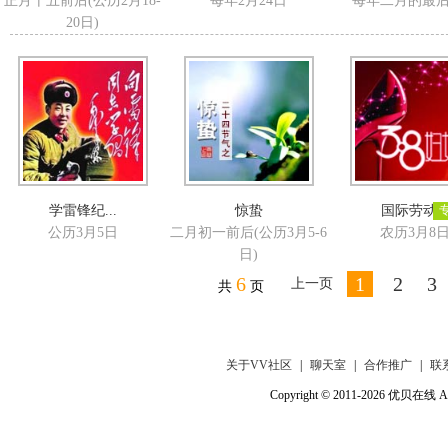
正月十五前后(公历2月18-
每年2月24日
每年二月的最
20日)
学雷锋纪...
惊蛰
国际劳动..
公历3月5日
二月初一前后(公历3月5-6
农历3月8
日)
6
1
2
3
上一页
共
页
关于VV社区
|
聊天室
|
合作推广
|
联
Copyright © 2011-2026 优贝在