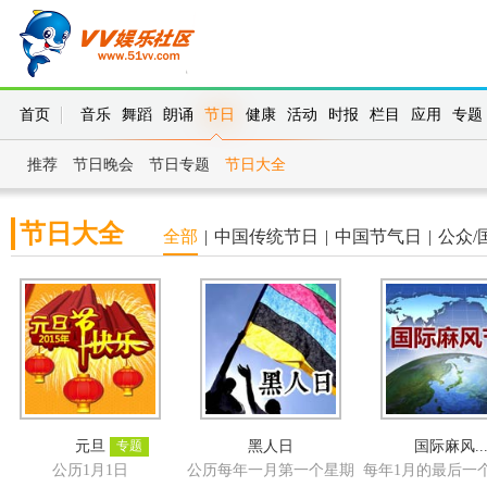
首页
音乐
舞蹈
朗诵
节日
健康
活动
时报
栏目
应用
专题
推荐
节日晚会
节日专题
节日大全
节日大全
全部
|
中国传统节日
|
中国节气日
|
公众/
元旦
专题
黑人日
国际麻风..
公历1月1日
公历每年一月第一个星期
每年1月的最后一