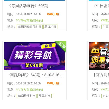
《每周活动宣传》696期
即将开始
时间：2026-08-10 20:00:00
时间：2026-08-
地点：
地点：
VV宣传直播间[电信]
VV官
标签：
标签：
每周活动宣传栏目
品牌栏目
生日
《精彩导航》648期：8.10-8.16 热点活动预报
即将开始
时间：2026-08-09 20:00:00
时间：2026-08-
地点：
地点：
VV官方直播间[电信]
VV官
标签：
标签：
精彩导航栏目
品牌栏目
官方