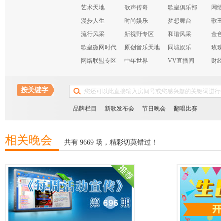
艺术天地
歌声传奇
歌皇俱乐部
网
漫步人生
时尚娱乐
梦想舞台
歌
流行风采
新视野专区
和谐风采
金
歌皇微网时代
原创音乐天地
同城娱乐
玫
网络联盟专区
中年世界
VV直播间
财
布
按关键字
品牌栏目
新歌发布会
节日晚会
翻唱比赛
相关晚会
共有 9669 场，精彩切莫错过！