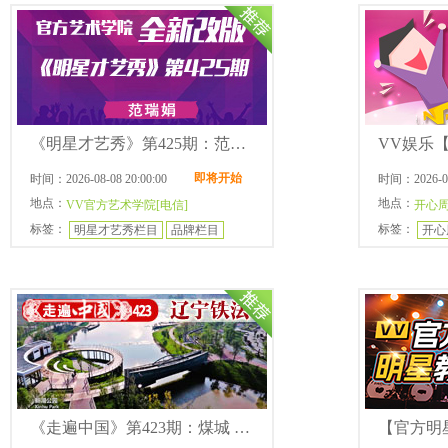
《明星才艺秀》第425期：范瑞娟
VV娱乐【
即将开始
时间：2026-08-08 20:00:00
时间：2026-08-
地点：
地点：
VV官方艺术学院[电信]
开心周
标签：
标签：
明星才艺秀栏目
品牌栏目
开心
《走遍中国》第423期：煤城 辽宁铁法