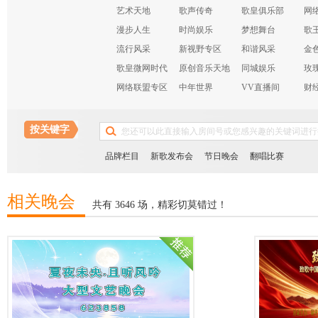
艺术天地
歌声传奇
歌皇俱乐部
网
漫步人生
时尚娱乐
梦想舞台
歌
流行风采
新视野专区
和谐风采
金
歌皇微网时代
原创音乐天地
同城娱乐
玫
网络联盟专区
中年世界
VV直播间
财
布
按关键字
品牌栏目
新歌发布会
节日晚会
翻唱比赛
相关晚会
共有 3646 场，精彩切莫错过！