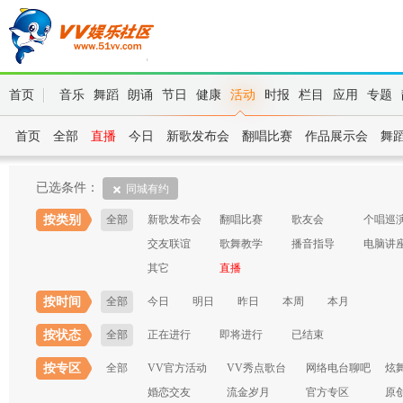
首页
音乐
舞蹈
朗诵
节日
健康
活动
时报
栏目
应用
专题
首页
全部
直播
今日
新歌发布会
翻唱比赛
作品展示会
舞
已选条件：
同城有约
按类别
全部
新歌发布会
翻唱比赛
歌友会
个唱巡
交友联谊
歌舞教学
播音指导
电脑讲
其它
直播
按时间
全部
今日
明日
昨日
本周
本月
按状态
全部
正在进行
即将进行
已结束
按专区
全部
VV官方活动
VV秀点歌台
网络电台聊吧
炫
婚恋交友
流金岁月
官方专区
原