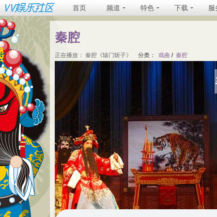
首页
频道
特色
下载
服
秦腔
正在播放：
秦腔《辕门斩子》
分类：
戏曲
/
秦腔