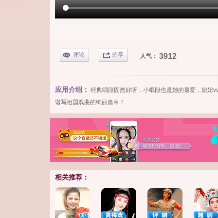
评论
分享
3912
人气：
应用介绍：
经典唱段固然好听，小唱段也是她的最爱，妞妞
v
谱写祖国
戏曲
的绚丽篇章！
相关推荐：