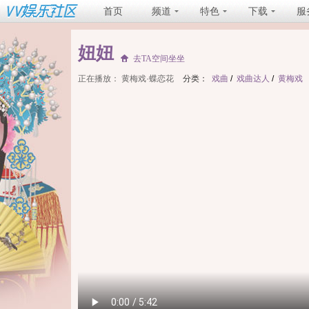
首页
频道
特色
下载
服
妞妞
去TA空间坐坐
正在播放：
黄梅戏·蝶恋花
分类：
戏曲
/
戏曲达人
/
黄梅戏