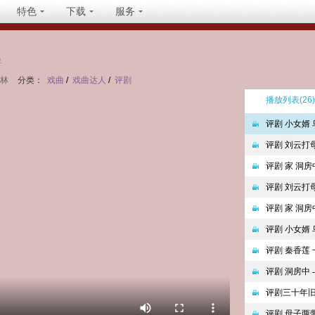
特色
下载
服务
坐
入林
分类：
戏曲
/
戏曲达人
/
评剧
播放列表
(26)