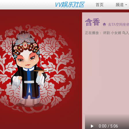
首页
频道
含香
去TA空间坐
正在播放：
评剧 小女婿 鸟