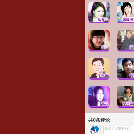
共
0
条评论