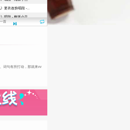
一首
、词句有所打动，那就来
vv