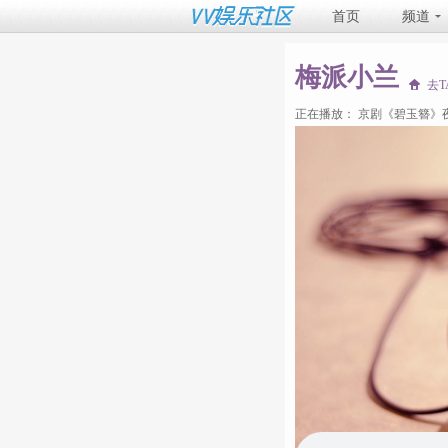
首页
频道
梅派小兰
去
正在播放：
京剧《碧玉簪》