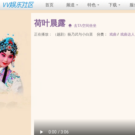
首页
频道
特色
下载
服
荷叶晨露
去TA空间坐坐
正在播放：
（越剧）杨乃武与小白菜
分类：
戏曲
/
戏曲达人