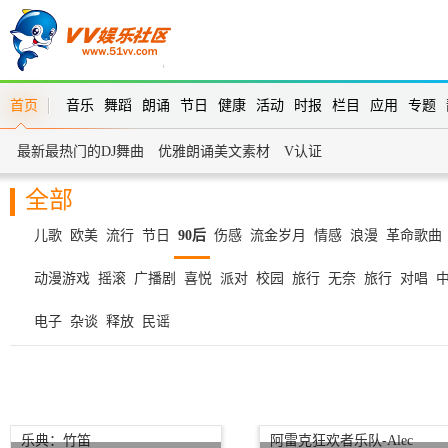
首页
音乐
舞蹈
朗诵
节日
健康
活动
时报
栏目
应用
专题
最新最热门的DJ舞曲
优雅朗诵美文素材
V认证
全部
儿歌
欧美
流行
节日
90后
伤感
流金岁月
情感
浪漫
革命歌曲
动漫游戏
摇滚
广播剧
喜悦
派对
校园
旅行
无奈
旅行
对唱
电子
杂谈
释放
民谣
乐典：竹笛
阿雷克狂欢者乐队-Alec