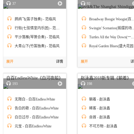
37
92
Haavik&The Shanghai Shindigge
鹧鸪飞(笛子独奏) - 范临风
Broadway Boogie Woogie(百老汇布基乌基) -
行街(七弦情室内乐团) - 范临风
Swingin' Scenarios(摇摆的
平沙落雁(琴箫合奏) - 范临风
Turtles All the Way Down(一直往下，全是乌龟) - 阿雷
大青山下(竹笛独奏) - 范临风
Royal G
展开
详情
展开
详
白百EndlessWhite《白河夜船》
赵泳鑫2018新专辑《躺着》
193
198
无限白 - 白百EndlessWhite
躺着 - 赵泳鑫
告白的歌 - 白百EndlessWhite
稀客 - 赵泳鑫
白日过尽 - 白百EndlessWhite
自首 - 赵泳鑫
元宝 - 白百EndlessWhite
不可方物 - 赵泳鑫