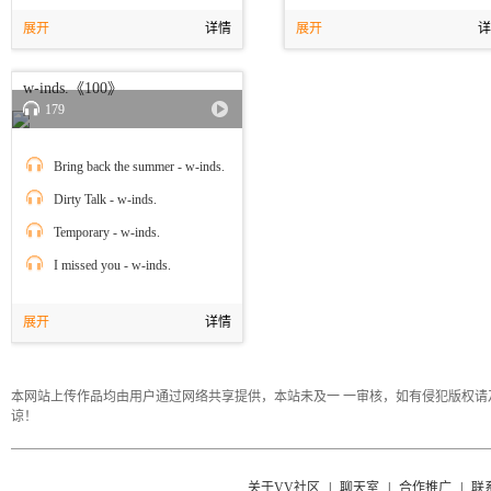
展开
详情
展开
详
w-inds.《100》
179
Bring back the summer - w-inds.
Dirty Talk - w-inds.
Temporary - w-inds.
I missed you - w-inds.
展开
详情
本网站上传作品均由用户通过网络共享提供，本站未及一 一审核，如有侵犯版权请及时电邮co
谅！
关于VV社区
|
聊天室
|
合作推广
|
联