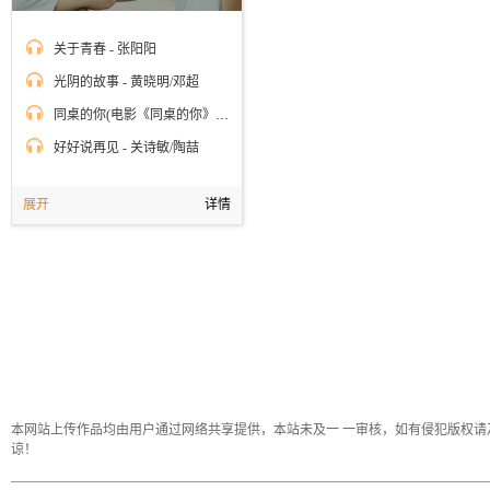
关于青春 - 张阳阳
光阴的故事 - 黄晓明/邓超
同桌的你(电影《同桌的你》主题曲) - 胡夏
好好说再见 - 关诗敏/陶喆
展开
详情
本网站上传作品均由用户通过网络共享提供，本站未及一 一审核，如有侵犯版权请及时电邮co
谅！