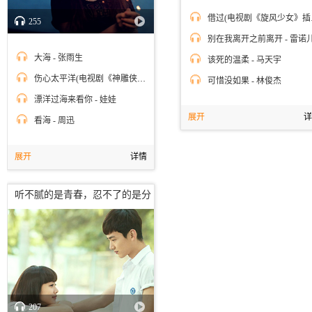
借过(电
255
别在我离开之前离开 - 雷诺
大海 - 张雨生
该死的温柔 - 马天宇
伤心太平洋(电视剧《神雕侠侣》主题曲) - 任贤齐
可惜没如果 - 林俊杰
漂洋过海来看你 - 娃娃
展开
详
看海 - 周迅
展开
详情
听不腻的是青春，忍不了的是分
离
207