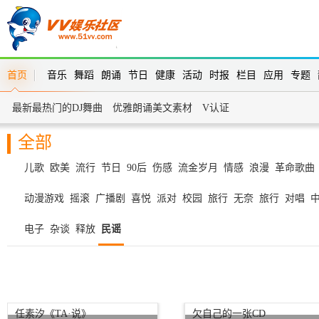
首页
音乐
舞蹈
朗诵
节日
健康
活动
时报
栏目
应用
专题
最新最热门的DJ舞曲
优雅朗诵美文素材
V认证
全部
儿歌
欧美
流行
节日
90后
伤感
流金岁月
情感
浪漫
革命歌曲
动漫游戏
摇滚
广播剧
喜悦
派对
校园
旅行
无奈
旅行
对唱
电子
杂谈
释放
民谣
任素汐《TA·说》
欠自己的一张CD