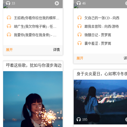
33
46
王招君(你看你拉住我的模样) - 任素汐
欠自己的一张CD - 向西
胡广生(我欠你啥子嘛) - 任素汐
跟我去冒险 - 向西/游旸
我要你(我要你在我身旁) - 任素汐
微醺日记 - 贾梦嵩
囊中羞涩 - 贾梦嵩
展开
详情
展开
详
哼着这些歌，犹如与你漫步海边
身于炎炎夏日，心如寒冷冬
195