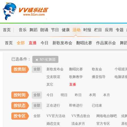
首页
音乐
舞蹈
朗诵
节日
健康
活动
时报
栏目
应用
专题
首页
全部
直播
今日
新歌发布会
翻唱比赛
作品展示会
舞
已选条件：
MV虹舞团
按类别
全部
新歌发布会
翻唱比赛
歌友会
个唱巡
交友联谊
歌舞教学
播音指导
电脑讲
其它
直播
按时间
全部
今日
明日
昨日
本周
本月
按状态
全部
正在进行
即将进行
已结束
按专区
全部
VV官方活动
VV秀点歌台
网络电台聊吧
炫
婚恋交友
流金岁月
官方专区
原