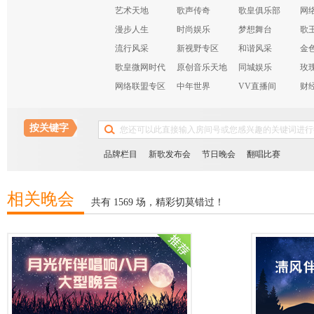
艺术天地
歌声传奇
歌皇俱乐部
网
漫步人生
时尚娱乐
梦想舞台
歌
流行风采
新视野专区
和谐风采
金
歌皇微网时代
原创音乐天地
同城娱乐
玫
网络联盟专区
中年世界
VV直播间
财
布
按关键字
品牌栏目
新歌发布会
节日晚会
翻唱比赛
相关晚会
共有 1569 场，精彩切莫错过！