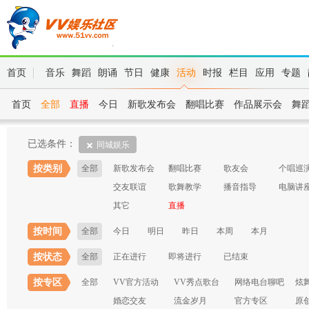
首页
音乐
舞蹈
朗诵
节日
健康
活动
时报
栏目
应用
专题
首页
全部
直播
今日
新歌发布会
翻唱比赛
作品展示会
舞
已选条件：
同城娱乐
按类别
全部
新歌发布会
翻唱比赛
歌友会
个唱巡
交友联谊
歌舞教学
播音指导
电脑讲
其它
直播
按时间
全部
今日
明日
昨日
本周
本月
按状态
全部
正在进行
即将进行
已结束
按专区
全部
VV官方活动
VV秀点歌台
网络电台聊吧
炫
婚恋交友
流金岁月
官方专区
原