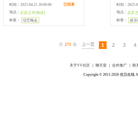
已结束
时间：2025-04-21 20:00:00
时间：2025-04-
地点：
地点：
仄仄之许[电信]
仄仄之
标签：
标签：
综艺晚会
娱乐
共
271
条
上一页
1
2
3
4
关于VV社区
|
聊天室
|
合作推广
|
联
Copyright © 2011-2026 优贝在