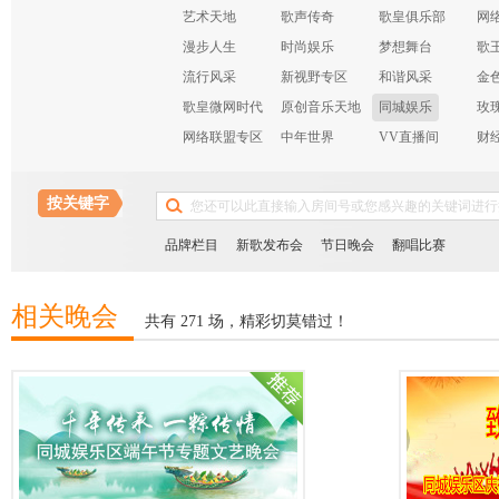
艺术天地
歌声传奇
歌皇俱乐部
网
漫步人生
时尚娱乐
梦想舞台
歌
流行风采
新视野专区
和谐风采
金
歌皇微网时代
原创音乐天地
同城娱乐
玫
网络联盟专区
中年世界
VV直播间
财
布
按关键字
品牌栏目
新歌发布会
节日晚会
翻唱比赛
相关晚会
共有 271 场，精彩切莫错过！