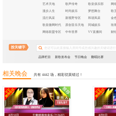
艺术天地
歌声传奇
歌皇俱乐部
网
漫步人生
时尚娱乐
梦想舞台
歌
流行风采
新视野专区
和谐风采
金
歌皇微网时代
原创音乐天地
同城娱乐
玫
网络联盟专区
中年世界
VV直播间
财
布
按关键字
品牌栏目
新歌发布会
节日晚会
翻唱比赛
相关晚会
共有 4442 场，精彩切莫错过！