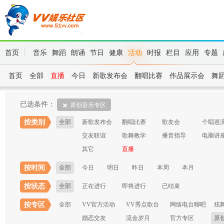
首页
音乐
舞蹈
朗诵
节日
健康
活动
时报
栏目
应用
专题
首页
全部
直播
今日
新歌发布会
翻唱比赛
作品展示会
舞
已选条件：
原创音乐专区
按类别
全部
新歌发布会
翻唱比赛
歌友会
个唱巡
交友联谊
歌舞教学
播音指导
电脑讲
其它
直播
按时间
全部
今日
明日
昨日
本周
本月
按状态
全部
正在进行
即将进行
已结束
按专区
全部
VV官方活动
VV秀点歌台
网络电台聊吧
炫
婚恋交友
流金岁月
官方专区
原