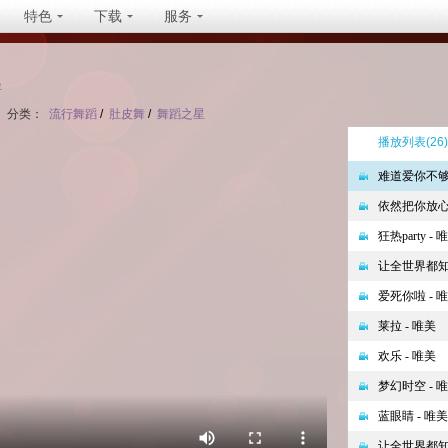
特色
下载
服务
坐
分类：
流行舞蹈
/
肚皮舞
/
舞蹈之星
播放列表
(26)