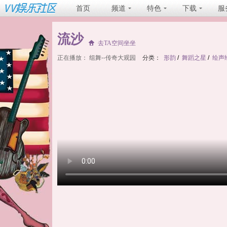
首页
频道
特色
下载
服
流沙
去TA空间坐坐
正在播放：
组舞--传奇大观园
分类：
形韵
/
舞蹈之星
/
绘声