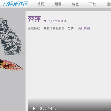
首页
频道
特色
下载
服
萍萍
去TA空间坐坐
正在播放：
我爱你塞北的雪
分类：
流行舞蹈