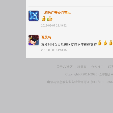
ゞ相约广安☆月亮℡
2013-05-07 23:49:52
百灵鸟
真棒呵呵百灵鸟来啦支持不变棒棒支持
2013-05-03 14:43:45
关于VV社区
|
聊天室
|
合作推广
|
联
Copyright © 2011-2026 优贝在
电信与信息服务业务经营许可证 京ICP证 11035