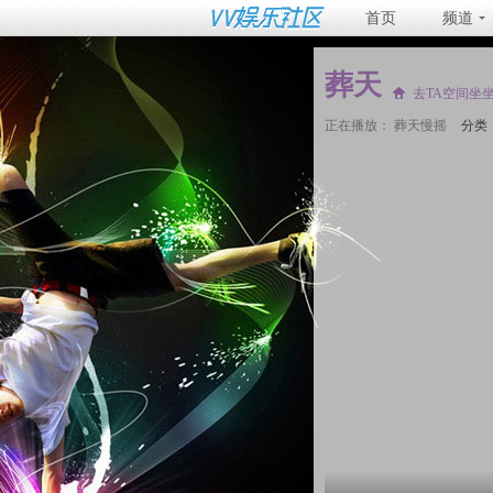
首页
频道
葬天
去TA空间坐
正在播放：
葬天慢摇
分类