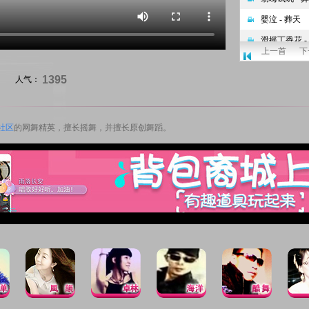
上一首
下
1395
人气：
社区
的网舞精英，擅长摇舞，并擅长原创舞蹈。