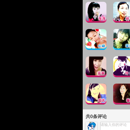
共
0
条评论