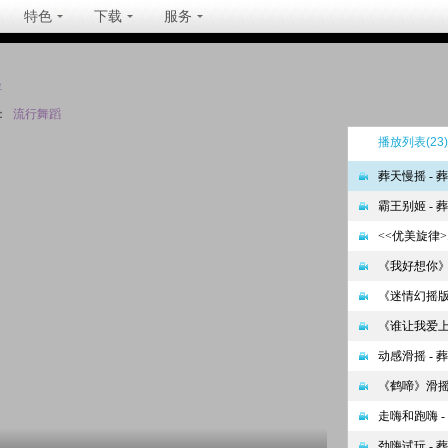
特色
下载
服务
坐
：
流行舞蹈
播放列表
(23)