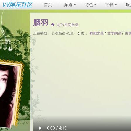
首页
频道
特色
下载
服
胭羽
去TA空间坐坐
正在播放：
灵魂高处-燕鱼
分类：
舞蹈之星
/
文学朗诵
/
古