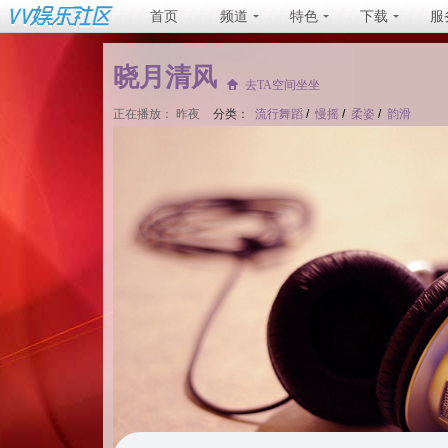
首页
频道
特色
下载
服
晓月清风
去TA空间坐坐
正在播放：
昨夜
分类：
流行舞蹈
/
慢摇
/
柔姿
/
韵滑