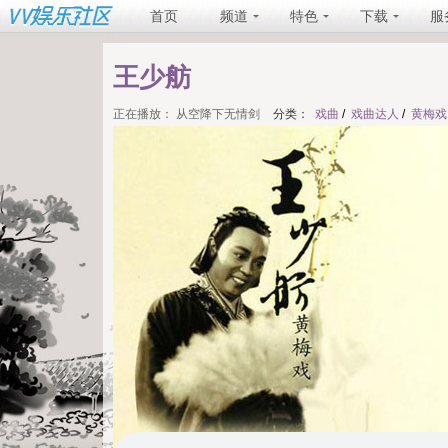
首页
频道
特色
下载
服
王少舫
正在播放：
从空降下无情剑
分类：
戏曲
/
戏曲达人
/
黄梅戏