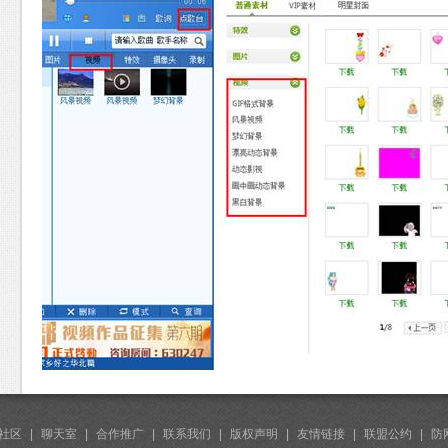
V社区
|
聊天室
|
合作推广
|
联系我们
|
版权声明
|
友情链接
|
联盟公约
|
防