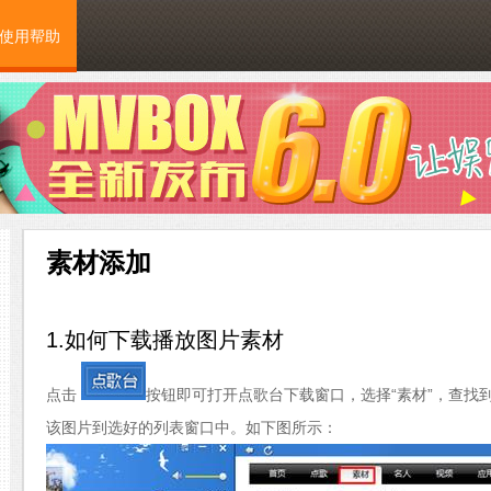
使用帮助
素材添加
1.如何下载播放图片素材
点击
按钮即可打开点歌台下载窗口，选择“素材”，查找
该图片到选好的列表窗口中。如下图所示：