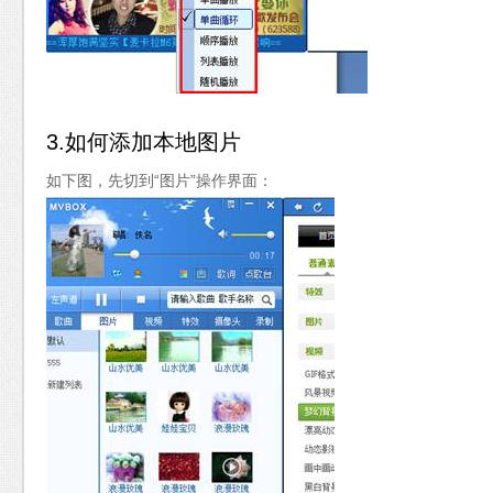
3.如何添加本地图片
如下图，先切到“图片”操作界面：