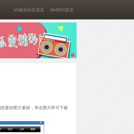
VV娱乐社区首页
MVBOX首页
到想要的图片素材，单击图片即可下载