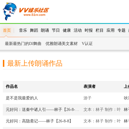
首页
音乐
舞蹈
朗诵
节日
健康
活动
时报
栏目
应用
专题
最新最热门的DJ舞曲
优雅朗诵美文素材
V认证
最新上传朗诵作品
作品名
表演者
上
是不是我最爱的人
游子
吙
元好问：送秦中诸人引——林子【26-8-8】
文本：林子 制作：叶
林
元好问：高隐斋记——林子【26-8-8】
文本：林子 制作：叶
林