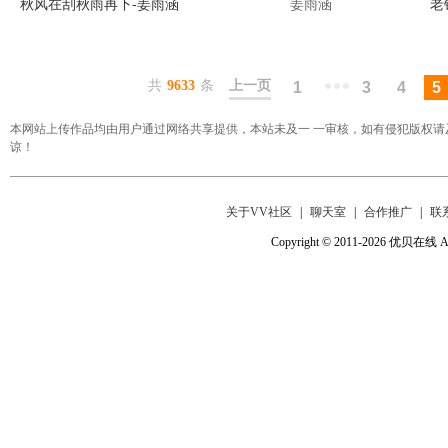
秋风在刮秋雨再下-姜雨涵
姜雨涵
老
共
9633
条
上一页
1
3
4
5
本网站上传作品均由用户通过网络共享提供，本站未及一 一审核，如有侵犯版权请及时电邮co
谅！
关于VV社区
|
聊天室
|
合作推广
|
联
Copyright © 2011-2026 优贝在