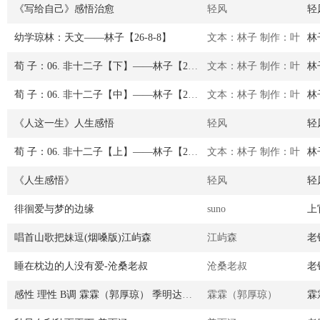
《写给自己》感悟治愈
轻风
轻
幼学琼林：天文——林子【26-8-8】
文本：林子 制作：叶
林
荀 子：06. 非十二子【下】——林子【26-8-8】
文本：林子 制作：叶
林
荀 子：06. 非十二子【中】——林子【26-8-8】
文本：林子 制作：叶
林
《人这一生》人生感悟
轻风
轻
荀 子：06. 非十二子【上】——林子【26-8-8】
文本：林子 制作：叶
林
《人生感悟》
轻风
轻
徘徊爱与梦的边缘
suno
上
唱首山歌把妹逗(烟嗓版)江屿森
江屿森
老
睡在枕边的人没有爱-沧桑老叔
沧桑老叔
老
感性 理性 B调 霖霖（郭厚琼） 季明达词 余 乐曲
霖霖（郭厚琼）
霖