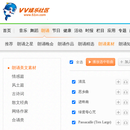
首页
音乐
舞蹈
朗诵
节日
健康
活动
时报
栏目
应用
专题
推荐
朗诵之星
朗诵晚会
朗诵作品
朗诵精选
朗诵素材
朗诵
播放选中歌曲
加
全选
朗诵美文素材
情感篇
清流
风土篇
思乡曲
古诗词
进终南
散文经典
网络作家
绿度母心咒
合诵类
Passacaille (Tres Large)