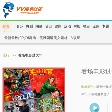
首页
音乐
舞蹈
朗诵
节日
健康
活动
时报
栏目
应用
专题
最新最热门的DJ舞曲
优雅朗诵美文素材
V认证
流行
>>
看场电影过大年
看场电影过
歌单简介：
新春佳节将
年”。小编特意精选了