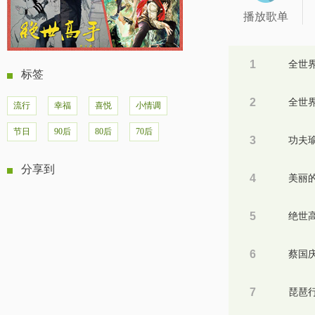
播放歌单
1
标签
2
流行
幸福
喜悦
小情调
节日
90后
80后
70后
3
功夫
分享到
4
5
6
7