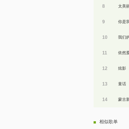
8
太美
9
你是
10
我们
11
依然
12
炫影
13
童话
14
蒙古
相似歌单