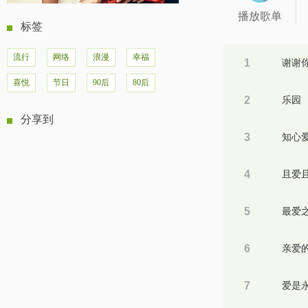
播放歌单
标签
流行
网络
浪漫
幸福
1
谢谢
喜悦
节日
90后
80后
2
乐园
分享到
3
知心
4
且爱
5
最爱
6
亲爱
7
爱是永