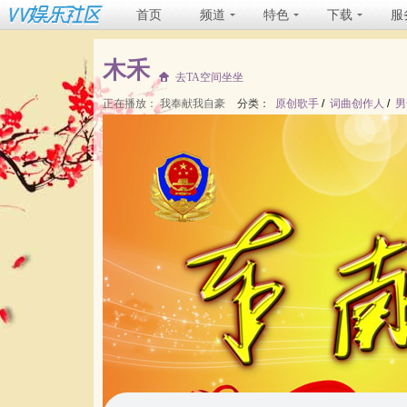
首页
频道
特色
下载
服
木禾
去TA空间坐坐
正在播放：
我奉献我自豪
分类：
原创歌手
/
词曲创作人
/
男