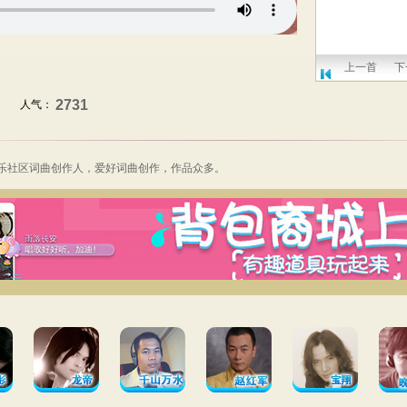
上一首
下
2731
人气：
娱乐社区词曲创作人，爱好词曲创作，作品众多。