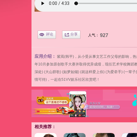
评论
分享
927
人气：
应用介绍：
紫焉(韩平)，从小受从事文艺工作父母的影响，热
年10月参加原创歌手大赛并取得优异成绩，现任艺术学校舞蹈教师。
深处) (大山群歌) (如梦如烟) (就这样爱上你) (为爱牵手) (一
情可待)，一起在
51VV娱乐社区欣赏吧！
相关推荐：