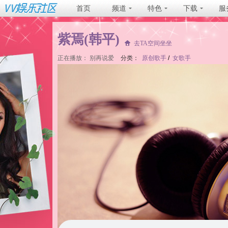
首页
频道
特色
下载
服
紫焉(韩平)
去TA空间坐坐
正在播放：
别再说爱
分类：
原创歌手
/
女歌手