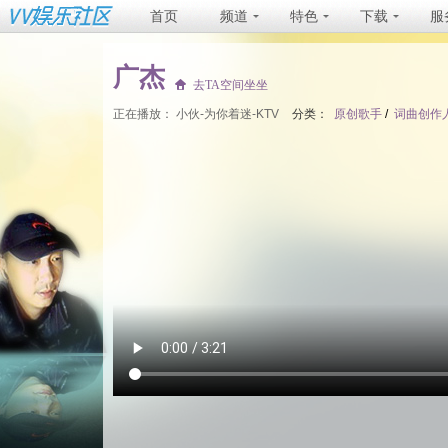
首页
频道
特色
下载
服
广杰
去TA空间坐坐
正在播放：
小伙-为你着迷-KTV
分类：
原创歌手
/
词曲创作