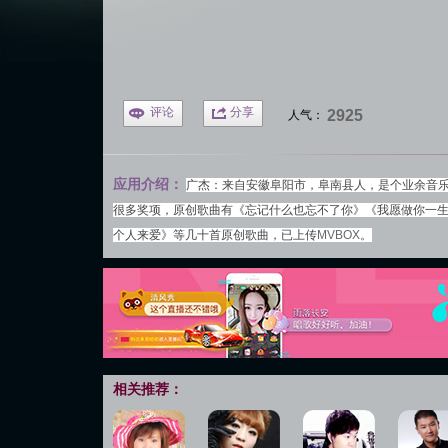
评论
分享
2925
人气：
应用介绍：
广杰：来自安徽阜阳市，阜南县人，是个业余音
很多奖项，原创歌曲有《忘记什么也忘不了你》《我愿做你一
个人来爱》等几十首原创歌曲，已上传
MVBOX
。
相关推荐：