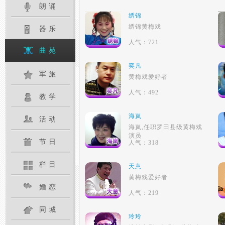
朗诵
绣锦
绣锦黄梅戏
器乐
人气：721
曲苑
奕凡
军旅
黄梅戏爱好者
人气：492
教学
海岚
活动
海岚,任职罗田县级黄梅戏
演员
节日
人气：318
栏目
天意
黄梅戏爱好者
婚恋
人气：219
同城
玲玲