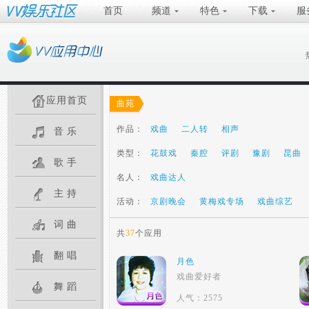
首页
频道
特色
下载
服
应用首页
曲苑
作品：
戏曲
二人转
相声
音乐
类型：
花鼓戏
秦腔
评剧
豫剧
昆曲
歌手
名人：
戏曲达人
主持
活动：
京剧晚会
黄梅戏专场
戏曲综艺
词曲
共
37
个应用
翻唱
月色
戏曲爱好者
舞蹈
人气：2575