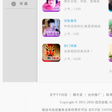
擅长京剧、评剧、黄梅戏
传媒
人气：1109
弦歌雅意
声音优美绝伦 酷爱黄梅戏
人气：638
热门戏曲
名家唱段经典传承！
人气：6288
1
关于VV社区
|
聊天室
|
合作推广
|
联
Copyright © 2011-2026 优贝在
电信与信息服务业务经营许可证 京ICP证 11035