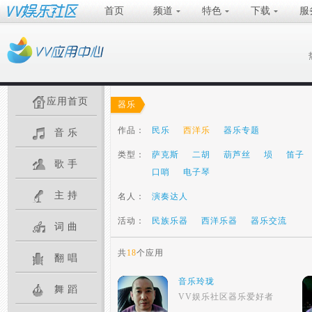
首页
频道
特色
下载
服
应用首页
器乐
作品：
民乐
西洋乐
器乐专题
音乐
类型：
萨克斯
二胡
葫芦丝
埙
笛子
歌手
口哨
电子琴
主持
名人：
演奏达人
活动：
民族乐器
西洋乐器
器乐交流
词曲
共
18
个应用
翻唱
音乐玲珑
舞蹈
VV娱乐社区器乐爱好者