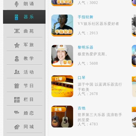
人气：3002
朗诵
器乐
手指轻舞
VV娱乐社区器乐爱好者
曲苑
人气：2913
军旅
黎明乐器
极度热爱萨克斯。
教学
人气：5608
活动
口琴
源于中国 以蓝调乐器流行
节日
于欧美
人气：2678
栏目
吉他
婚恋
世界第三大乐器 流浪歌手
的至爱
人气：4783
同城