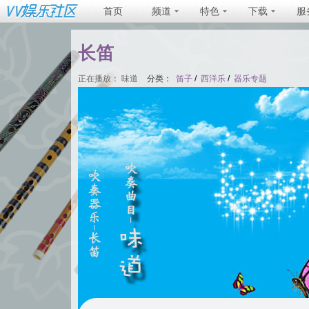
首页
频道
特色
下载
服
长笛
正在播放：
味道
分类：
笛子
/
西洋乐
/
器乐专题