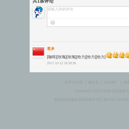
共
1
条评论
老乡
[咖啡][玫瑰][玫瑰][给力][给力][给力]
2017-10-12 18:39:36
关于VV社区
|
聊天室
|
合作推广
|
联
Copyright © 2011-2026 优贝在
电信与信息服务业务经营许可证 京ICP证 11035