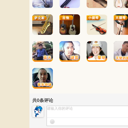
共
0
条评论