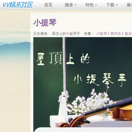
首页
频道
特色
下载
服
小提琴
正在播放：
屋頂上的小提琴手
分类：
小提琴
/
西洋乐
/
器乐