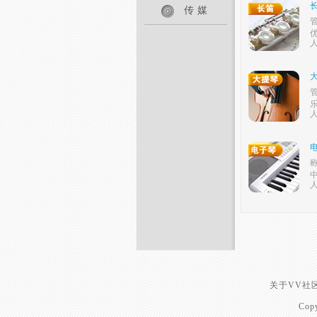
传媒
人
人
人
关于VV社
Cop