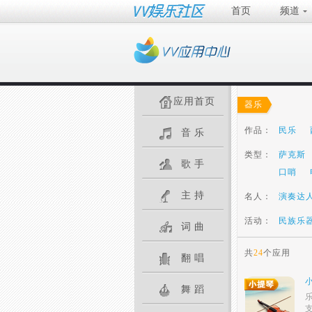
首页
频道
应用首页
器乐
作品：
民乐
音乐
类型：
萨克斯
歌手
口哨
主持
名人：
演奏达
活动：
民族乐
词曲
共
24
个应用
翻唱
舞蹈