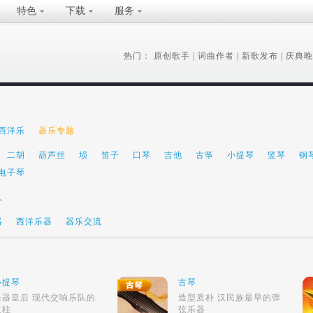
特色
下载
服务
热门：
原创歌手
|
词曲作者
|
新歌发布
|
庆典晚
西洋乐
器乐专题
二胡
葫芦丝
埙
笛子
口琴
吉他
古筝
小提琴
竖琴
钢
电子琴
人
器
西洋乐器
器乐交流
小提琴
古琴
乐器皇后 现代交响乐队的
造型质朴 汉民族最早的弹
支柱
弦乐器