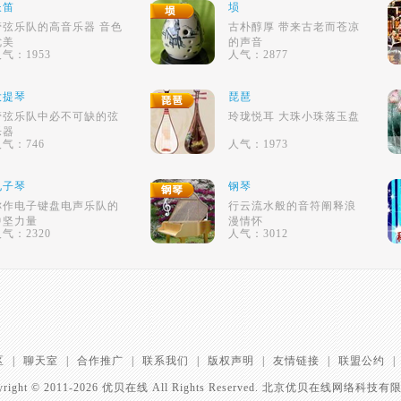
长笛
埙
管弦乐队的高音乐器 音色
古朴醇厚 带来古老而苍凉
优美
的声音
气：1953
人气：2877
大提琴
琵琶
管弦乐队中必不可缺的弦
玲珑悦耳 大珠小珠落玉盘
乐器
气：746
人气：1973
电子琴
钢琴
称作电子键盘电声乐队的
行云流水般的音符阐释浪
中坚力量
漫情怀
气：2320
人气：3012
区
|
聊天室
|
合作推广
|
联系我们
|
版权声明
|
友情链接
|
联盟公约
|
yright © 2011-2026 优贝在线 All Rights Reserved. 北京优贝在线网络科技