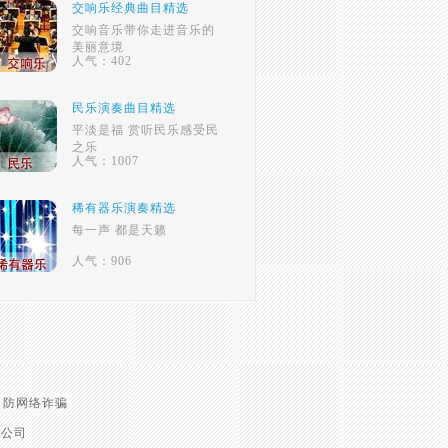
交响乐经典曲目精选
交响音乐带你走进音乐的
美丽意境
人气：402
民乐演奏曲目精选
平淡是福 赏听民乐感受民
之乐
人气：1007
稀有器乐演奏精选
每一声 都是天籁
人气：906
防网络诈骗
有限公司