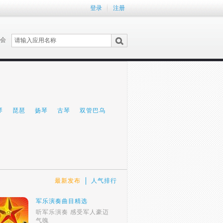
登录
注册
会
琴
琵琶
扬琴
古琴
双管巴乌
最新发布
人气排行
军乐演奏曲目精选
听军乐演奏 感受军人豪迈
气魄