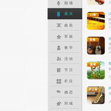
人
朗诵
器乐
曲苑
人
军旅
教学
人
活动
节日
人
栏目
婚恋
人
同城