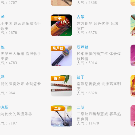
气：2707
人气：2368
口琴
古筝
源于中国 以蓝调乐器流行
东方钢琴 音色优美 音域
于欧美
宽广
气：2678
人气：6378
吉他
葫芦丝
世界第三大乐器 流浪歌手
轻柔细腻的葫芦丝 体会傣
的至爱
族风情
气：4783
人气：5914
竖琴
笛子
独特的演奏效果 余韵悠长
南派悠扬委婉 北派高亢明
亮
气：964
人气：6828
萨克斯
二胡
无与伦比的风流乐器
二泉映月幽怨悲戚 赛马热
烈奔腾
气：7197
人气：11479