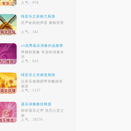
人气：978
纯音乐之苏格兰风笛
庄严欢跃的声音 著称世界
人气：342
vv优秀器乐演奏作品推荐
草根的形象 专业的演奏水
平
人气：835
纯音乐之东南亚风情
以音乐做翅膀带你畅游东
南亚
人气：1157
器乐演奏曲目精选
聆听器乐之声 洗尽心灵之
燥
人气：19376