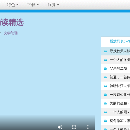
特色
下载
服务
诵读精选
：
文学朗诵
播放列表
(62)