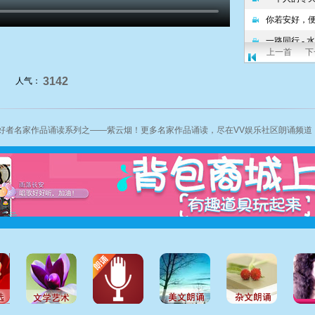
上一首
下
3142
人气：
好者名家作品诵读系列之——紫云烟！更多名家作品诵读，尽在VV娱乐社区
朗诵频道