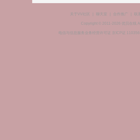
关于VV社区
|
聊天室
|
合作推广
|
联
Copyright © 2011-2026 优贝在
电信与信息服务业务经营许可证 京ICP证 11035