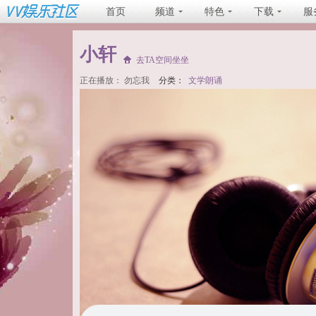
首页
频道
特色
下载
服
小轩
去TA空间坐坐
正在播放：
勿忘我
分类：
文学朗诵