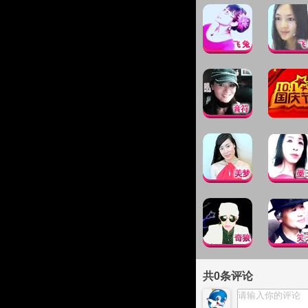
共
0
条评论