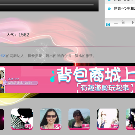
上一首
下
1562
人气：
社区
的网舞达人，擅长摇舞，舞出闲淡的心情，飘逸的雅致。