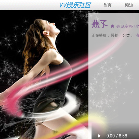
首页
频道
燕孓
去TA空间坐
正在播放：
慢摇
分类：