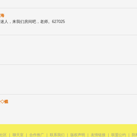
★海
迷人，来我们房间吧，老师。627025
絷◇蝶
V社区
|
聊天室
|
合作推广
|
联系我们
|
版权声明
|
友情链接
|
联盟公约
|
防