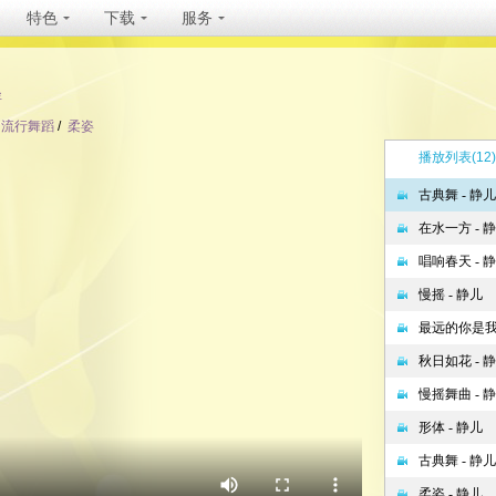
特色
下载
服务
坐
流行舞蹈
/
柔姿
播放列表
(12)