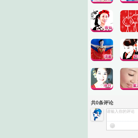
共
0
条评论