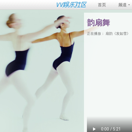
首页
频道
韵扇舞
正在播放：
扇韵《发如雪》