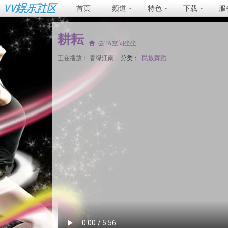
首页
频道
特色
下载
服
耕耘
去TA空间坐坐
正在播放：
春绿江南
分类：
民族舞蹈