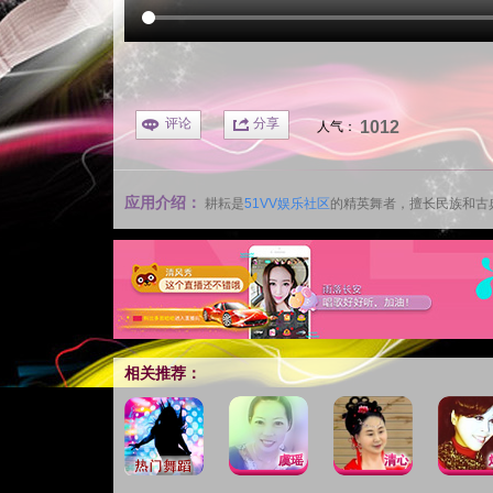
评论
分享
1012
人气：
应用介绍：
耕耘是
51VV娱乐社区
的精英舞者，擅长民族和古
相关推荐：