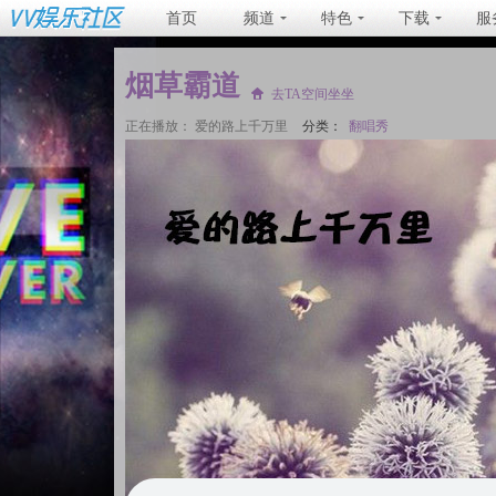
首页
频道
特色
下载
服
烟草霸道
去TA空间坐坐
正在播放：
爱的路上千万里
分类：
翻唱秀