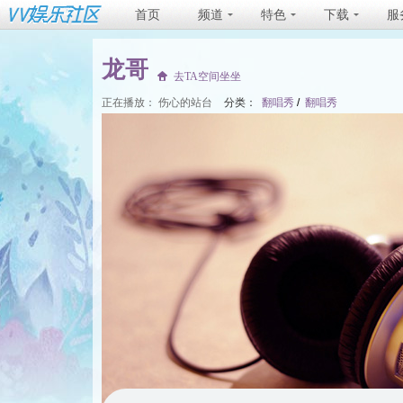
首页
频道
特色
下载
服
龙哥
去TA空间坐坐
正在播放：
伤心的站台
分类：
翻唱秀
/
翻唱秀