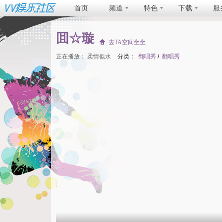
首页
频道
特色
下载
服
囬☆璇
去TA空间坐坐
正在播放：
柔情似水
分类：
翻唱秀
/
翻唱秀