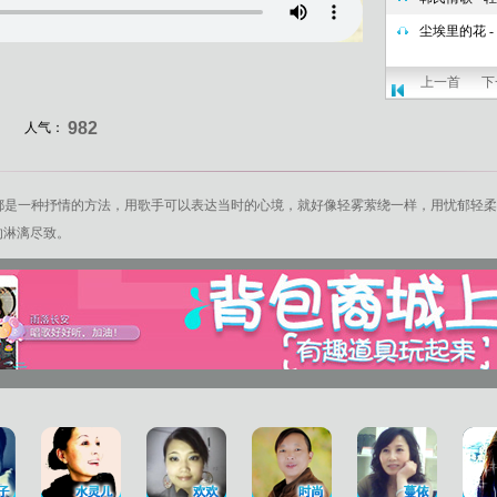
上一首
下
982
人气：
都是一种抒情的方法，用歌手可以表达当时的心境，就好像
轻雾萦绕
一样，用忧郁轻柔
的淋漓尽致。