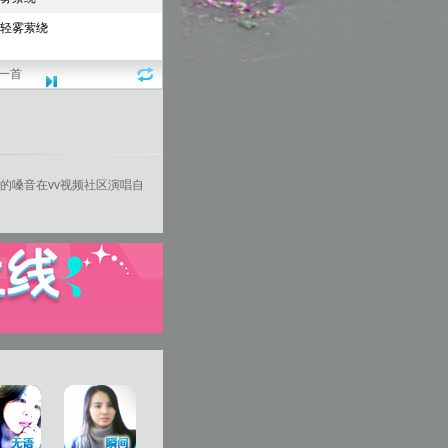
一首
的嗓音在
vv视频
社区演唱自