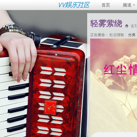
首页
频道
轻雾萦绕
去
正在播放：
红尘情歌
分类