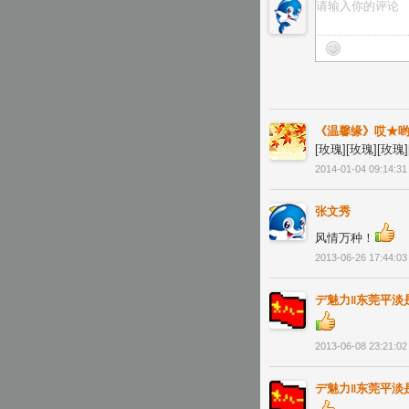
《温馨缘》哎★
[玫瑰][玫瑰][玫瑰]
2014-01-04 09:14:31
张文秀
风情万种！
2013-06-26 17:44:03
デ魅力‖东莞平淡
2013-06-08 23:21:02
デ魅力‖东莞平淡