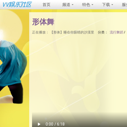
首页
频道
特色
下载
服
形体舞
正在播放：
【形体】睡在你眼睛的沙漠里
分类：
流行舞蹈
/