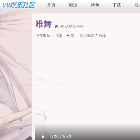
首页
频道
特色
下载
服
唯舞
去TA空间坐坐
正在播放：
飞滑
分类：
流行舞蹈
/
形体